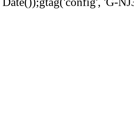
Date());gtag('config', 'G-