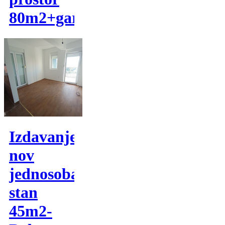
80m2+garaza
Izdavanje,
nov
jednosoban
stan
45m2-