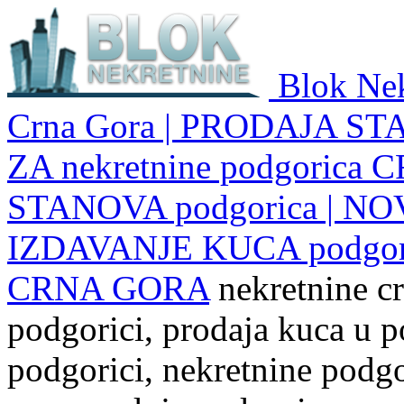
Blok Nek
Crna Gora | PRODAJA ST
ZA nekretnine podgoric
STANOVA podgorica | NO
IZDAVANJE KUCA podgo
CRNA GORA
nekretnine cr
podgorici, prodaja kuca u p
podgorici, nekretnine podgor