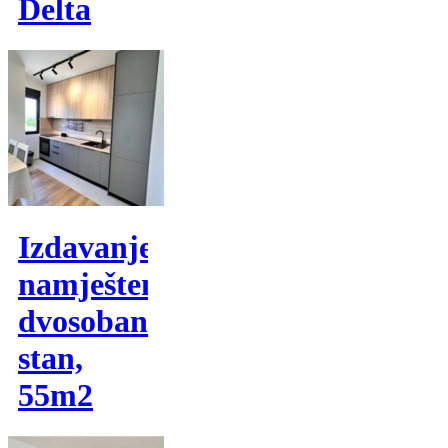
Delta
Izdavanje,
namješten
dvosoban
stan,
55m2