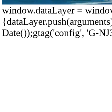
window.dataLayer = window.d
{dataLayer.push(arguments);
Date());gtag('config', 'G-