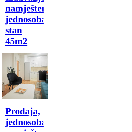
namješten
jednosoban
stan
45m2
Prodaja,
jednosoban