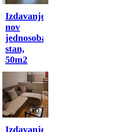
Izdavanje,
nov
jednosoban
stan,
50m2
Izdavanje,