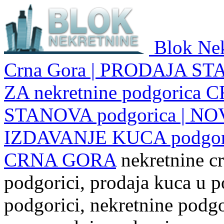
Blok Nek
Crna Gora | PRODAJA ST
ZA nekretnine podgoric
STANOVA podgorica | NO
IZDAVANJE KUCA podgo
CRNA GORA
nekretnine cr
podgorici, prodaja kuca u p
podgorici, nekretnine podgor