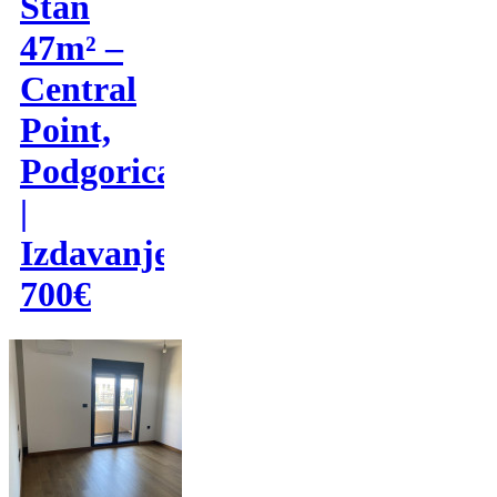
Stan
47m² –
Central
Point,
Podgorica
|
Izdavanje
700€