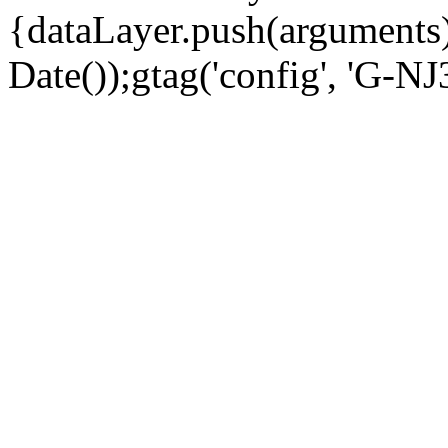
{dataLayer.push(arguments);
Date());gtag('config', 'G-