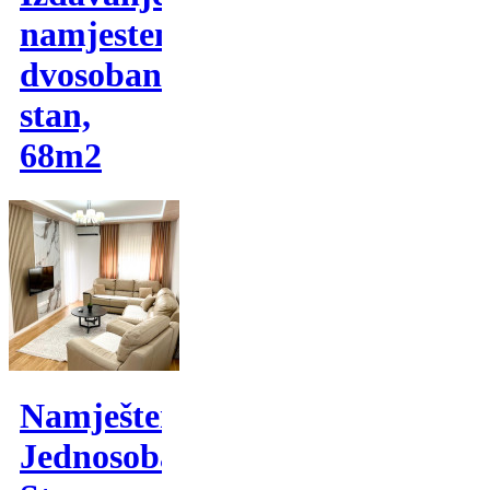
namjesten
dvosoban
stan,
68m2
Namješten
Jednosoban