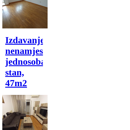
Izdavanje,
nenamjesten
jednosoban
stan,
47m2