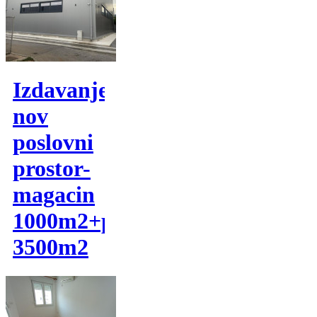
Izdavanje,
nov
poslovni
prostor-
magacin
1000m2+plac
3500m2