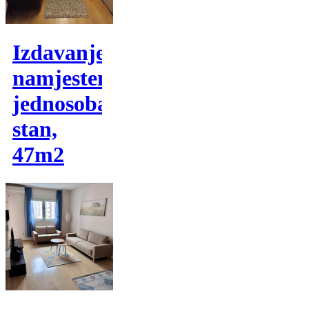
Izdavanje,
namjesten
jednosoban
stan,
47m2