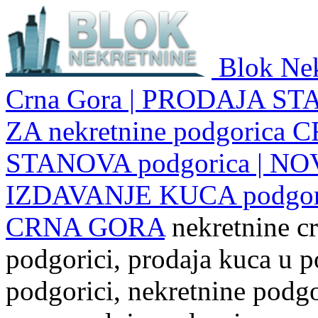
Blok Nek
Crna Gora | PRODAJA ST
ZA nekretnine podgoric
STANOVA podgorica | NO
IZDAVANJE KUCA podgo
CRNA GORA
nekretnine cr
podgorici, prodaja kuca u p
podgorici, nekretnine podgor