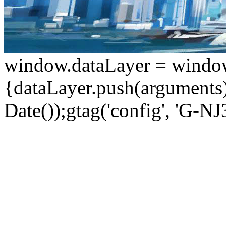
window.dataLayer = window.d
{dataLayer.push(arguments);
Date());gtag('config', 'G-